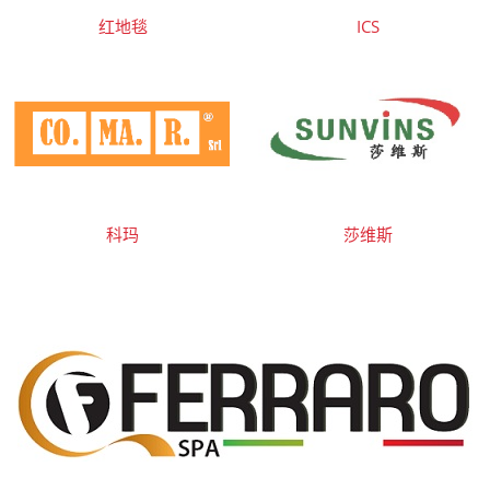
红地毯
ICS
科玛
莎维斯