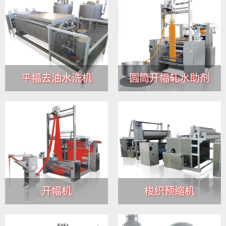
平幅去油水洗机
圆筒开幅轧水助剂
开幅机
梭织预缩机