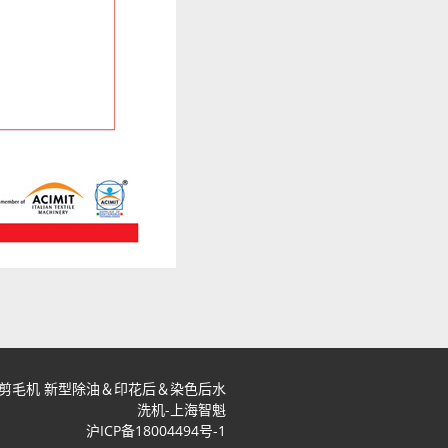
毛机 剪毛机 新型除油＆印花后＆染色后水
洗机-上海智魁
沪ICP备18004494号-1